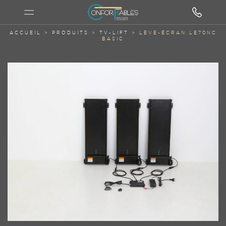
ACCUEIL
>
PRODUITS
>
TV-LIFT
>
LÈVE-ÉCRAN LE70NC
BASIC