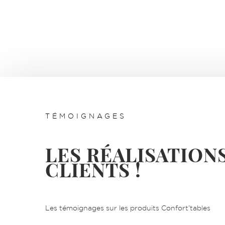
BUREAU ÉLECTRIQUE – 501-23 
Solid Line
TÉMOIGNAGES
LES RÉALISATION
CLIENTS !
DÉCOUVRIR
Les témoignages sur les produits Confort’tables