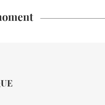
 moment
 ses colonnes arrondies, lui
QUE
9 7S095