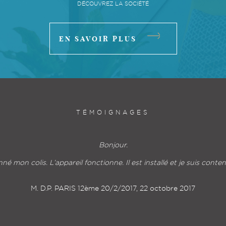
DÉCOUVREZ LA SOCIÉTÉ
EN SAVOIR PLUS
TÉMOIGNAGES
pour la qualité de votre service. Le bureau est arrivé jeudi à la 
et il fonctionne très bien.
Bref, parfait !
Mme A.M. Besançon, 22 octobre 2017