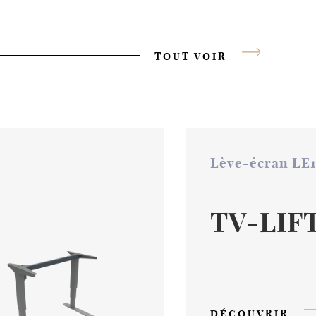
TOUT VOIR
Lève-écran LE
TV-LIF
DÉCOUVRIR