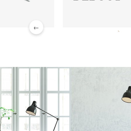
Solid Line
Colonne électrique réglable en hauteur de 66 à 118 cm.
DÉCOUVRIR
Se décline avec pied en I , en V ou demi-lune. Option de ro
en I et en V.
DÉCOUVRIR