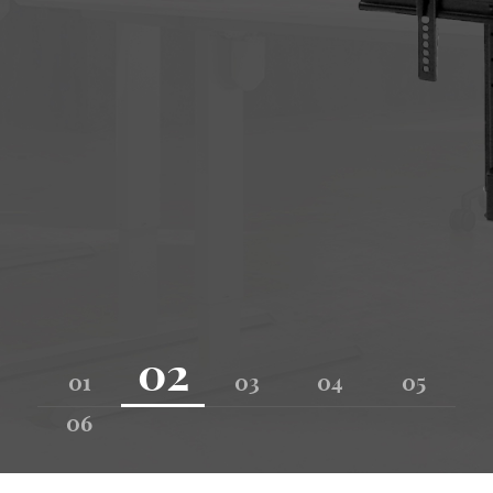
02
01
03
04
05
 assis-
06