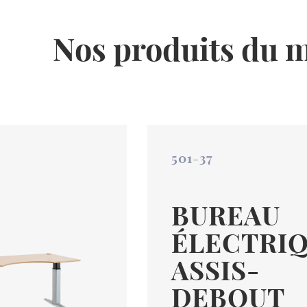
Nos produits du
La gamme Circle Line se différencie des autres gammes, par
donnant style et élégance.
DÉCOUVRIR
501-37
BUREAU
ÉLECTRI
ASSIS-
DEBOUT
COLONNE ÉLECTRIQUE – 501-1